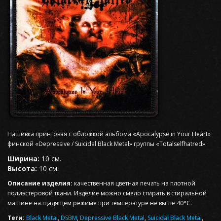
Нашивка принтовая с обложкой альбома «Apocalypse in Your Heart»
финской «Depressive / Suicidal Black Metal» группы «Totalselfhatred».
Ширина:
10 см.
Высота:
10 см.
Описание изделия:
качественная цветная печать на плотной
полиэстеровой ткани. Изделие можно смело стирать в стиральной
машине на щадящем режиме при температуре не выше 40°С.
Теги:
Black Metal
,
DSBM
,
Depressive Black Metal
,
Suicidal Black Metal
,