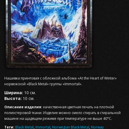
Нашивка принтовая с обложкой альбома «At the Heart of Winter»
норвежской «Black Metal» группы «Immortal».
Ширина:
10 см.
Высота:
10 см.
Описание изделия:
качественная цветная печать на плотной
полиэстеровой ткани. Изделие можно смело стирать в стиральной
машине на щадящем режиме при температуре не выше 40°С.
Теги:
Black Metal
,
Immortal
,
Norwegian Black Metal
,
Norway