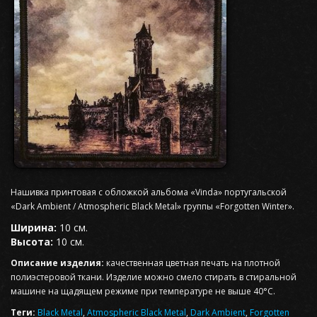
Нашивка принтовая с обложкой альбома «Vinda» португальской
«Dark Ambient / Atmospheric Black Metal» группы «Forgotten Winter».
Ширина:
10 см.
Высота:
10 см.
Описание изделия:
качественная цветная печать на плотной
полиэстеровой ткани. Изделие можно смело стирать в стиральной
машине на щадящем режиме при температуре не выше 40°С.
Теги:
Black Metal
,
Atmospheric Black Metal
,
Dark Ambient
,
Forgotten