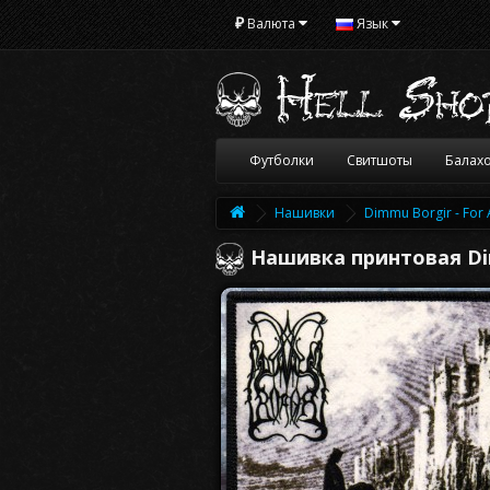
₽
Валюта
Язык
Футболки
Свитшоты
Балах
Нашивки
Dimmu Borgir - For A
Нашивка принтовая Dimm