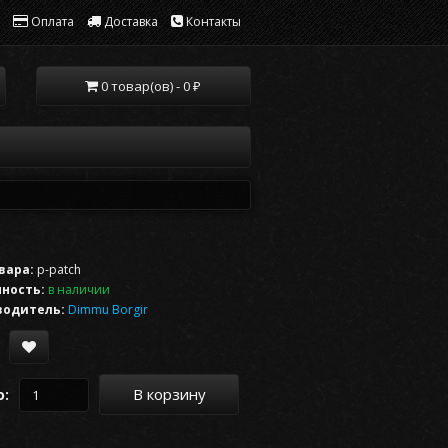
Оплата
Доставка
Контакты
0 товар(ов) - 0 ₽
вара:
p-patch
ность:
в наличии
водитель:
Dimmu Borgir
В корзину
о: