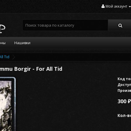
Мой аккаунт
оны
Нашивки
ll Tid
u Borgir - For All Tid
Код то
Доступ
Произ
300 ₽
Кол-в