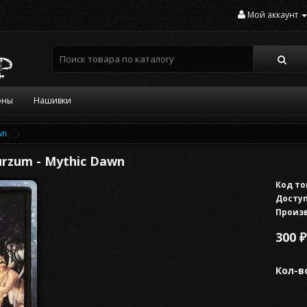
Мой аккаунт
оны
Нашивки
wn
rzum - Mythic Dawn
Код то
Доступ
Произ
300 ₽
Кол-в