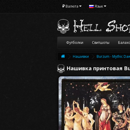
₽
Валюта
Язык
Футболки
Свитшоты
Балах
Нашивки
Burzum - Mythic Da
Нашивка принтовая Bu