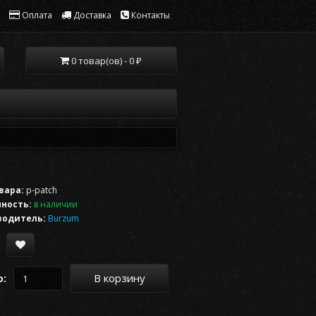
Оплата
Доставка
Контакты
0 товар(ов) - 0 ₽
вара:
p-patch
ность:
в наличии
водитель:
Burzum
В корзину
о: