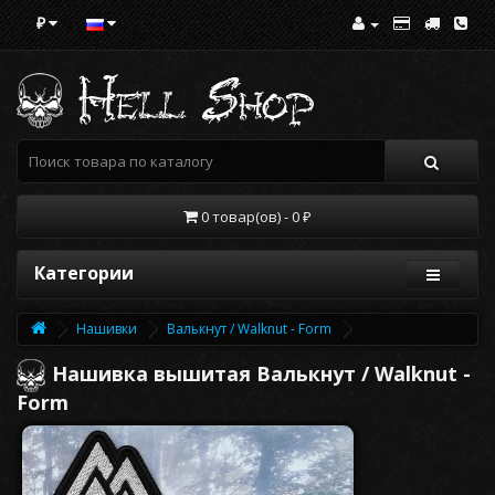
₽
0 товар(ов) - 0 ₽
Категории
Нашивки
Валькнут / Walknut - Form
Нашивка вышитая Валькнут / Walknut -
Form