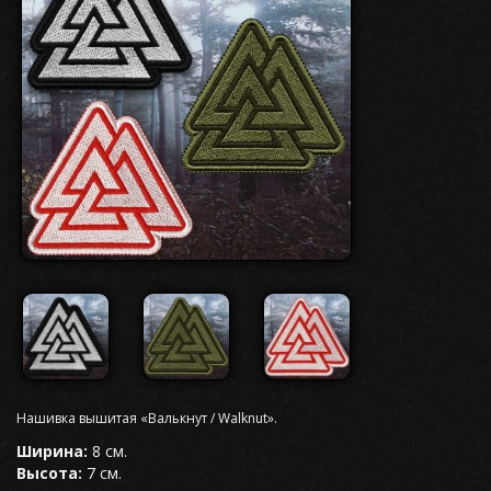
Нашивка вышитая «Валькнут / Walknut».
Ширина:
8 см.
Высота:
7 см.