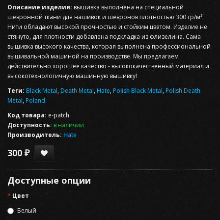
Описание изделия:
вышивка выполнена на специальной
шевронной ткани для нашивок и шевронов плотностью 300 гр/м².
Нити обладают высокой прочностью и стойким цветом. Изделие не
стянуто, для плотности добавлена подкладка из флизелина. Сама
вышивка высокого качества, которая выполнена профессиональной
вышивальной машиной на производстве. Мы предлагаем
действительно хорошее качество - высококачественный материал и
высокотехнологичную машинную вышивку!
Теги:
Black Metal
,
Death Metal
,
Hate
,
Polish Black Metal
,
Polish Death
Metal
,
Poland
Код товара:
e-patch
Доступность:
в наличии
Производитель:
Hate
300 ₽
Доступные опции
Цвет
Белый