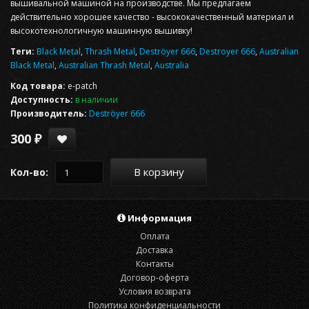
вышивальной машиной на производстве. Мы предлагаем
действительно хорошее качество - высококачественный материал и
высокотехнологичную машинную вышивку!
Теги:
Black Metal
,
Thrash Metal
,
Deströyer 666
,
Destroyer 666
,
Australian
Black Metal
,
Australian Thrash Metal
,
Australia
Код товара:
e-patch
Доступность:
в наличии
Производитель:
Deströyer 666
300 ₽
В корзину
Кол-во:
Информация
Оплата
Доставка
Контакты
Договор-оферта
Условия возврата
Политика конфиденциальности