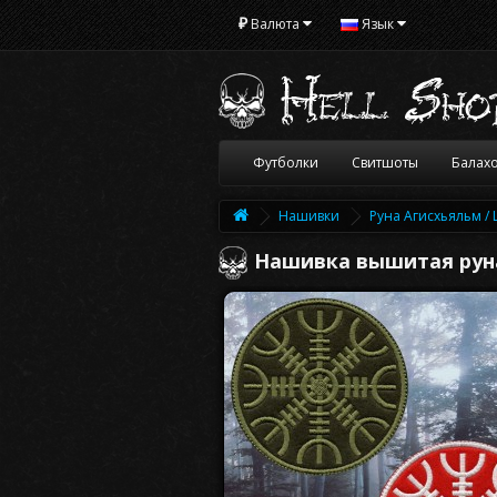
₽
Валюта
Язык
Футболки
Свитшоты
Балах
Нашивки
Руна Агисхьяльм /
Нашивка вышитая рун