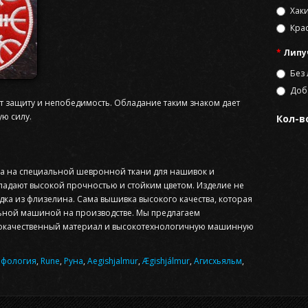
Хак
Кра
Липу
Без
Доба
ет защиту и непобедимость. Обладание таким знаком дает
ую силу.
Кол-в
 на специальной шевронной ткани для нашивок и
ладают высокой прочностью и стойким цветом. Изделие не
адка из флизелина. Сама вышивка высокого качества, которая
ной машиной на производстве. Мы предлагаем
ококачественный материал и высокотехнологичную машинную
ифология
,
Rune
,
Руна
,
Aegishjalmur
,
Ægishjálmur
,
Агисхьяльм
,