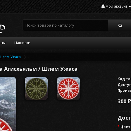
Мой аккаунт
оны
Нашивки
 Шлем Ужаса
а Агисхьяльм / Шлем Ужаса
Код то
Доступ
Произ
300 ₽
Дост
Цвет