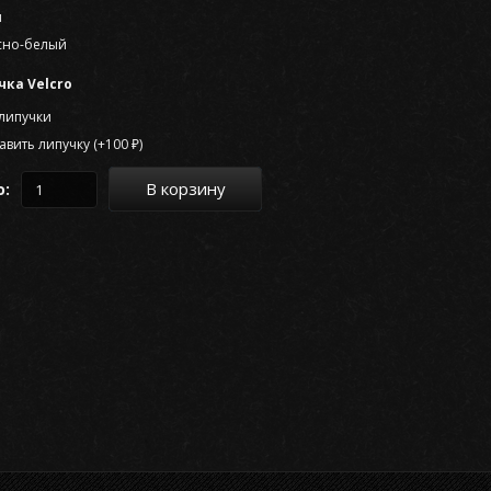
и
сно-белый
чка Velcro
 липучки
вить липучку (+100 ₽)
В корзину
о: