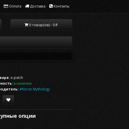
Оплата
Доставка
Контакты
0 товар(ов) - 0 ₽
вара:
e-patch
ность:
в наличии
водитель:
#Norse Mythology
упные опции