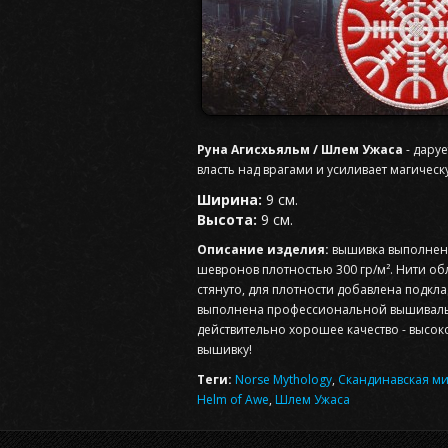
Руна Агисхьяльм / Шлем Ужаса
- дару
власть над врагами и усиливает магическ
Ширина:
9 см.
Высота:
9 см.
Описание изделия:
вышивка выполнена
шевронов плотностью 300 гр/м². Нити об
стянуто, для плотности добавлена подкл
выполнена профессиональной вышиваль
действительно хорошее качество - выс
вышивку!
Теги:
Norse Mythology
,
Скандинавская м
Helm of Awe
,
Шлем Ужаса